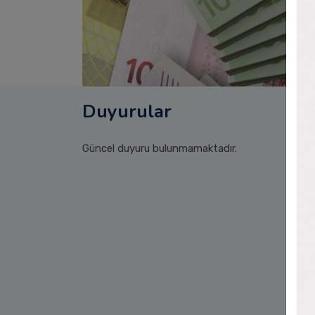
Duyurular
Güncel duyuru bulunmamaktadır.