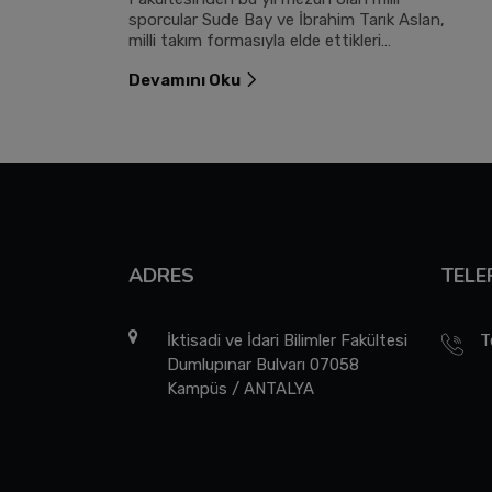
sporcular Sude Bay ve İbrahim Tarık Aslan,
milli takım formasıyla elde ettikleri
uluslararası derecelerle üniversitelerine ve
Devamını Oku
Türkiye’ye gurur yaşattı.
ADRES
TELE
İktisadi ve İdari Bilimler Fakültesi
T
Dumlupınar Bulvarı 07058
Kampüs / ANTALYA