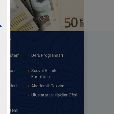
ılar
lgi Sistemi
Ders Programları
gramları
Sosyal Bilimler
Enstitüsü
 Paketleri
Akademik Takvim
k ve
Uluslararası İlişkiler Ofisi
r
gi Sistemi