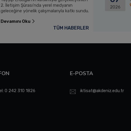
2. İletişim Şûrası’nda yerel medyanın
itfaiye aracını K
2026
geleceğine yönelik çalışmalarıyla katkı sundu.
Devamını Oku
Devamını Oku
TÜM HABERLER
FON
E-POSTA
el: 0 242 310 1826
iktisat@akdeniz.edu.tr