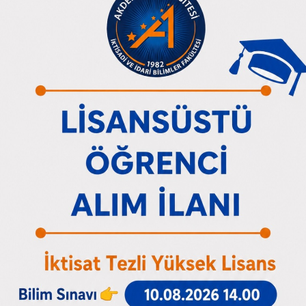
Bağlant
Öğrenci Bi
TÜM DUYURULAR
(OBS)
Sınav Pro
Ders Bilgi
Yönetmeli
Yönergele
Mezun Bil