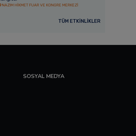
umluca’ya gönderdi.
NAZIM HİKMET FUAR VE KONGRE MERKEZİ
dünyanın farklı ülkelerinden Antal
gelerek Türkçe eğitimi alan 77 ulus
öğrencisini mezun etti.
TÜM ETKİNLİKLER
Devamını Oku
SOSYAL MEDYA