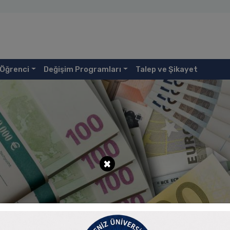
Öğrenci
Değişim Programları
Talep ve Şikayet
×